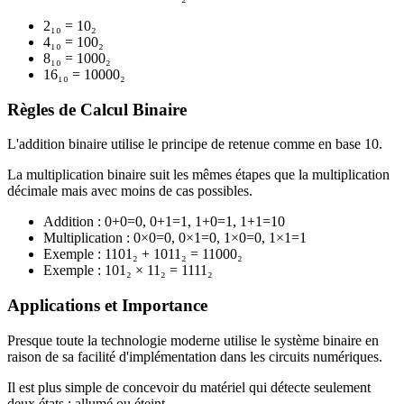
2₁₀ = 10₂
4₁₀ = 100₂
8₁₀ = 1000₂
16₁₀ = 10000₂
Règles de Calcul Binaire
L'addition binaire utilise le principe de retenue comme en base 10.
La multiplication binaire suit les mêmes étapes que la multiplication
décimale mais avec moins de cas possibles.
Addition : 0+0=0, 0+1=1, 1+0=1, 1+1=10
Multiplication : 0×0=0, 0×1=0, 1×0=0, 1×1=1
Exemple : 1101₂ + 1011₂ = 11000₂
Exemple : 101₂ × 11₂ = 1111₂
Applications et Importance
Presque toute la technologie moderne utilise le système binaire en
raison de sa facilité d'implémentation dans les circuits numériques.
Il est plus simple de concevoir du matériel qui détecte seulement
deux états : allumé ou éteint.