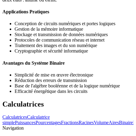
Applications Pratiques
Conception de circuits numériques et portes logiques
Gestion de la mémoire informatique
Stockage et transmission de données numériques
Protocoles de communication réseau et internet
Traitement des images et du son numérique
Cryptographie et sécurité informatique
Avantages du Système Binaire
Simplicité de mise en œuvre électronique
Réduction des erreurs de transmission
Base de l'algèbre booléenne et de la logique numérique
Efficacité énergétique dans les circuits
Calculatrices
Calculatrices
Calculatrice
simple
Puissances
Pourcentages
Fractions
Racines
Volume
Aires
Binaire
H
Navigation