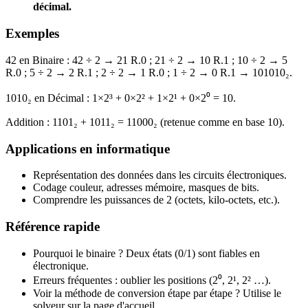
décimal.
Exemples
42 en Binaire : 42 ÷ 2 → 21 R.0 ; 21 ÷ 2 → 10 R.1 ; 10 ÷ 2 → 5
R.0 ; 5 ÷ 2 → 2 R.1 ; 2 ÷ 2 → 1 R.0 ; 1 ÷ 2 → 0 R.1 → 101010₂.
1010₂ en Décimal : 1×2³ + 0×2² + 1×2¹ + 0×2⁰ = 10.
Addition : 1101₂ + 1011₂ = 11000₂ (retenue comme en base 10).
Applications en informatique
Représentation des données dans les circuits électroniques.
Codage couleur, adresses mémoire, masques de bits.
Comprendre les puissances de 2 (octets, kilo-octets, etc.).
Référence rapide
Pourquoi le binaire ? Deux états (0/1) sont fiables en
électronique.
Erreurs fréquentes : oublier les positions (2⁰, 2¹, 2² …).
Voir la méthode de conversion étape par étape ? Utilise le
solveur sur la page d'accueil.